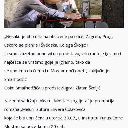
„Nekako je tiho ušla na bh scene pa i šire, Zagreb, Prag,
uskoro se planira i Švedska. Kolega Školjić i
ja smo izuzetno ponosni na predstavu, vrlo rado je igramo i
najčešće se vratimo gdje je igramo, tako da
se nadamo da ćemo i u Mostar doći opet“, zaključio je
Smailhodžić.
Osim Smailhodžića u predstavi igra i Zlatan Školjić.
Naredni sadržaj u okviru “Mostarskog ljeta” je promocija
romana „Melun“ autora Envera Čolakovića
koja će biti upriličena u utorak, 30.07., u Institutu Yunus Emre
Mostar, sa početkom u 20 sati.