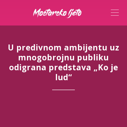
ME
U predivnom ambijentu uz
mnogobrojnu publiku
odigrana predstava „Ko je
lud“