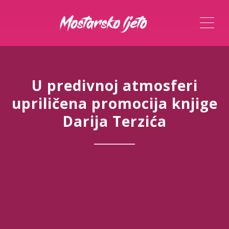
ME
U predivnoj atmosferi
upriličena promocija knjige
Darija Terzića