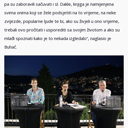
pa su zaboravili sačuvati i sl. Dakle, knjiga je namijenjena
svima onima koji se žele podsjetiti na to vrijeme, na neke
zvijezde, popularne ljude te bi, ako su živjeli u ono vrijeme,
trebali ovo pročitati i usporediti sa svojim životom a ako su
mlađi spoznati kako je to nekada izgledalo“, naglasio je
Buhač.