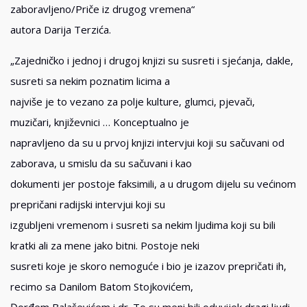
zaboravljeno/Priče iz drugog vremena“
autora Darija Terzića.
„Zajedničko i jednoj i drugoj knjizi su susreti i sjećanja, dakle,
susreti sa nekim poznatim licima a
najviše je to vezano za polje kulture, glumci, pjevači,
muzičari, književnici … Konceptualno je
napravljeno da su u prvoj knjizi intervjui koji su sačuvani od
zaborava, u smislu da su sačuvani i kao
dokumenti jer postoje faksimili, a u drugom dijelu su većinom
prepričani radijski intervjui koji su
izgubljeni vremenom i susreti sa nekim ljudima koji su bili
kratki ali za mene jako bitni. Postoje neki
susreti koje je skoro nemoguće i bio je izazov prepričati ih,
recimo sa Danilom Batom Stojkovićem,
Đorđem Balaševićem i dr. To su meni bili oduvijek dragi ljudi