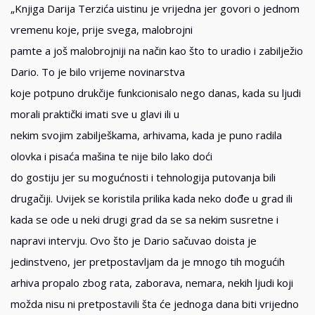
„Knjiga Darija Terzića uistinu je vrijedna jer govori o jednom
vremenu koje, prije svega, malobrojni
pamte a još malobrojniji na način kao što to uradio i zabilježio
Dario. To je bilo vrijeme novinarstva
koje potpuno drukčije funkcionisalo nego danas, kada su ljudi
morali praktički imati sve u glavi ili u
nekim svojim zabilješkama, arhivama, kada je puno radila
olovka i pisaća mašina te nije bilo lako doći
do gostiju jer su mogućnosti i tehnologija putovanja bili
drugačiji. Uvijek se koristila prilika kada neko dođe u grad ili
kada se ode u neki drugi grad da se sa nekim susretne i
napravi intervju. Ovo što je Dario sačuvao doista je
jedinstveno, jer pretpostavljam da je mnogo tih mogućih
arhiva propalo zbog rata, zaborava, nemara, nekih ljudi koji
možda nisu ni pretpostavili šta će jednoga dana biti vrijedno