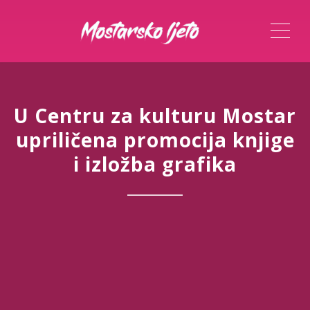
ME
U Centru za kulturu Mostar
upriličena promocija knjige
i izložba grafika