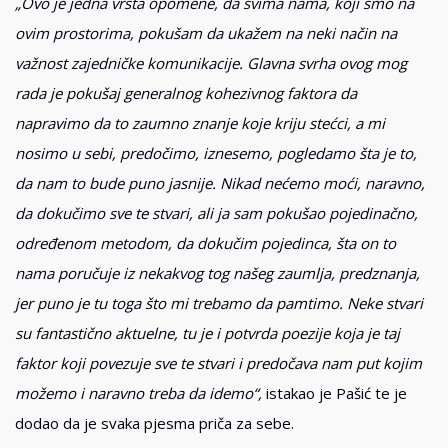
„Ovo je jedna vrsta opomene, da svima nama, koji smo na
ovim prostorima, pokušam da ukažem na neki način na
važnost zajedničke komunikacije. Glavna svrha ovog mog
rada je pokušaj generalnog kohezivnog faktora da
napravimo da to zaumno znanje koje kriju stećci, a mi
nosimo u sebi, predočimo, iznesemo, pogledamo šta je to,
da nam to bude puno jasnije. Nikad nećemo moći, naravno,
da dokučimo sve te stvari, ali ja sam pokušao pojedinačno,
određenom metodom, da dokučim pojedinca, šta on to
nama poručuje iz nekakvog tog našeg zaumlja, predznanja,
jer puno je tu toga što mi trebamo da pamtimo. Neke stvari
su fantastično aktuelne, tu je i potvrda poezije koja je taj
faktor koji povezuje sve te stvari i predočava nam put kojim
možemo i naravno treba da idemo“,
istakao je Pašić te je
dodao da je svaka pjesma priča za sebe.