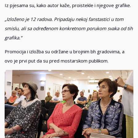
Iz pjesama su, kako autor kaže, proistekle i njegove grafike.
„Izloženo je 12 radova. Pripadaju nekoj fanstastici u tom
smislu, ali sa određenom konkretnom porukom svaka od tih
grafika.“
Promocija i izložba su održane u brojnim bh gradovima, a
ovo je prvi put da su pred mostarskom publikom.