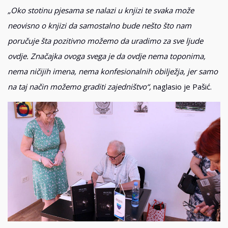
„Oko stotinu pjesama se nalazi u knjizi te svaka može
neovisno o knjizi da samostalno bude nešto što nam
poručuje šta pozitivno možemo da uradimo za sve ljude
ovdje. Značajka ovoga svega je da ovdje nema toponima,
nema ničijih imena, nema konfesionalnih obilježja, jer samo
na taj način možemo graditi zajedništvo“,
naglasio je Pašić.