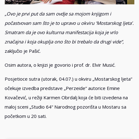
„Ovo je prvi put da sam ovdje sa mojom knjigom i
počastvovan sam što je to upravo u okviru ‘Mostarskog ljeta’.
Smatram da je ovo kulturna manifestacija koja je vrlo
značajna i koja okuplja ono što bi trebalo da drugi vide“,
zaključio je Pašić.
Osim autora, o knjizi je govorio i prof. dr. Elvir Musić.
Posjetioce sutra (utorak, 04.07.) u okviru „Mostarskog ljeta“
očekuje izvedba predstave „Perzeide“ autorice Emine
Kovačević, u režiji Karmen Obrdalj koja će biti izvedena na
maloj sceni „Studio 64“ Narodnog pozorišta u Mostaru sa
početkom u 20 sati.