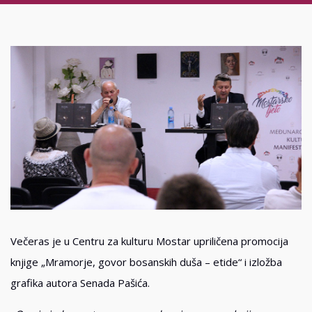
Večeras je u Centru za kulturu Mostar upriličena promocija
knjige „Mramorje, govor bosanskih duša – etide“ i izložba
grafika autora Senada Pašića.