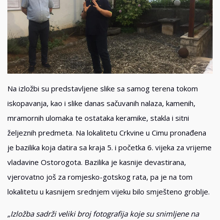
Na izložbi su predstavljene slike sa samog terena tokom
iskopavanja, kao i slike danas sačuvanih nalaza, kamenih,
mramornih ulomaka te ostataka keramike, stakla i sitni
željeznih predmeta. Na lokalitetu Crkvine u Cimu pronađena
je bazilika koja datira sa kraja 5. i početka 6. vijeka za vrijeme
vladavine Ostorogota. Bazilika je kasnije devastirana,
vjerovatno još za romjesko-gotskog rata, pa je na tom
lokalitetu u kasnijem srednjem vijeku bilo smješteno groblje.
„Izložba sadr
ži veliki broj fotografija koje su snimljene na