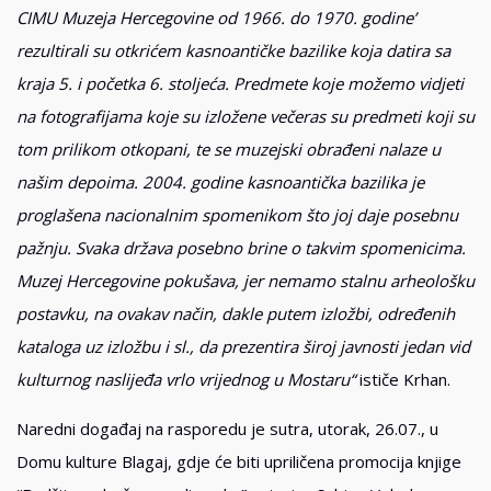
CIMU Muzeja Hercegovine od 1966. do 1970. godine’
rezultirali su otkrićem kasnoantičke bazilike koja datira sa
kraja 5. i početka 6. stoljeća. Predmete koje možemo vidjeti
na fotografijama koje su izložene večeras su predmeti koji su
tom prilikom otkopani, te se muzejski obrađeni nalaze u
našim depoima. 2004. godine kasnoantička bazilika je
proglašena nacionalnim spomenikom što joj daje posebnu
pažnju. Svaka država posebno brine o takvim spomenicima.
Muzej Hercegovine pokušava, jer nemamo stalnu arheološku
postavku, na ovakav način, dakle putem izložbi, određenih
kataloga uz izložbu i sl., da prezentira široj javnosti jedan vid
kulturnog naslijeđa vrlo vrijednog u Mostaru“
ističe Krhan.
Naredni događaj na rasporedu je sutra, utorak, 26.07., u
Domu kulture Blagaj, gdje će biti upriličena promocija knjige