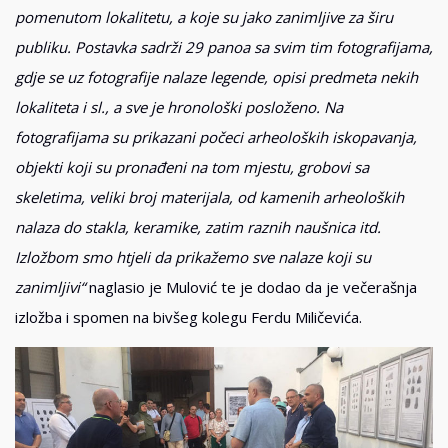
pomenutom lokalitetu, a koje su jako zanimljive za širu
publiku. Postavka sadrži 29 panoa sa svim tim fotografijama,
gdje se uz fotografije nalaze legende, opisi predmeta nekih
lokaliteta i sl., a sve je hronološki posloženo. Na
fotografijama su prikazani počeci arheoloških iskopavanja,
objekti koji su pronađeni na tom mjestu, grobovi sa
skeletima, veliki broj materijala, od kamenih arheoloških
nalaza do stakla, keramike, zatim raznih naušnica itd.
Izložbom smo htjeli da prikažemo sve nalaze koji su
zanimljivi“
naglasio je Mulović te je dodao da je večerašnja
izložba i spomen na bivšeg kolegu Ferdu Miličevića.