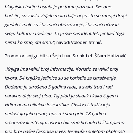
blagajsku tekiju i ostala je po tome poznata. Sve one,
badžije, su zaista vidjele malo dalje nego što su mnogi drugi
gledali i znale su šta znači obrazovanje, šta znači očuvati
svoju kulturu i tradiciju. To je sve naš identitet, jer kad toga
nema ko smo, šta smo?“,
navodi Voloder-Strinić.
Promotori knjige bili su Šejh Luan Strinić i ef. Šišam Hafizović.
„Knjiga ima veliki broj informacija. Koristio se veliki broj
izvora, 54 knjiške jedinice su se koristile za istraživanje.
Dodatno je utrošeno 5 godina rada, a svaki trud i rad
naravno daju svoj plod. Taj plod je sladak i kako čujem i
vidim nema nikakve loše kritike. Ovakva istraživanja
nedostaju jako puno, npr. mi smo prije 18 godina
organizovali intervju, ustvari bili smo krenuli da štampamo
prvi broj našeg časopisa u vezi tesavufa i spletom okolnosti