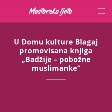
ME
U Domu kulture Blagaj
promovisana knjiga
„Badžije – pobožne
muslimanke“