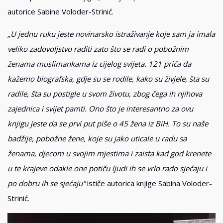
autorice Sabine Voloder-Strinić.
„U jednu ruku jeste novinarsko istraživanje koje sam ja imala
veliko zadovoljstvo raditi zato što se radi o pobožnim
ženama muslimankama iz cijelog svijeta. 121 priča da
kažemo biografska, gdje su se rodile, kako su živjele, šta su
radile, šta su postigle u svom životu, zbog čega ih njihova
zajednica i svijet pamti. Ono što je interesantno za ovu
knjigu jeste da se prvi put piše o 45 žena iz BiH. To su naše
badžije, pobožne žene, koje su jako uticale u radu sa
ženama, djecom u svojim mjestima i zaista kad god krenete
u te krajeve odakle one potiču ljudi ih se vrlo rado sjećaju i
po dobru ih se sjećaju“
ističe autorica knjige Sabina Voloder-
Strinić.