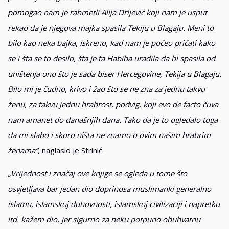
pomogao nam je rahmetli Alija Drljević koji nam je usput
rekao da je njegova majka spasila Tekiju u Blagaju. Meni to
bilo kao neka bajka, iskreno, kad nam je počeo pričati kako
se i šta se to desilo, šta je ta Habiba uradila da bi spasila od
uništenja ono što je sada biser Hercegovine, Tekija u Blagaju.
Bilo mi je čudno, krivo i žao što se ne zna za jednu takvu
ženu, za takvu jednu hrabrost, podvig, koji evo de facto čuva
nam amanet do današnjih dana. Tako da je to ogledalo toga
da mi slabo i skoro ništa ne znamo o ovim našim hrabrim
ženama“,
naglasio je Strinić.
„Vrijednost i značaj ove knjige se ogleda u tome što
osvjetljava bar jedan dio doprinosa muslimanki generalno
islamu, islamskoj duhovnosti, islamskoj civilizaciji i napretku
itd. kažem dio, jer sigurno za neku potpuno obuhvatnu