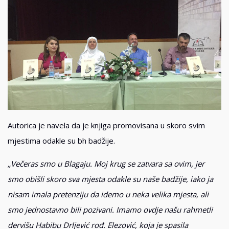
Autorica je navela da je knjiga promovisana u skoro svim
mjestima odakle su bh badžije.
„Večeras smo u Blagaju. Moj krug se zatvara sa ovim, jer
smo obišli skoro sva mjesta odakle su naše badžije, iako ja
nisam imala pretenziju da idemo u neka velika mjesta, ali
smo jednostavno bili pozivani. Imamo ovdje našu rahmetli
dervišu Habibu Drljević rođ. Elezović, koja je spasila