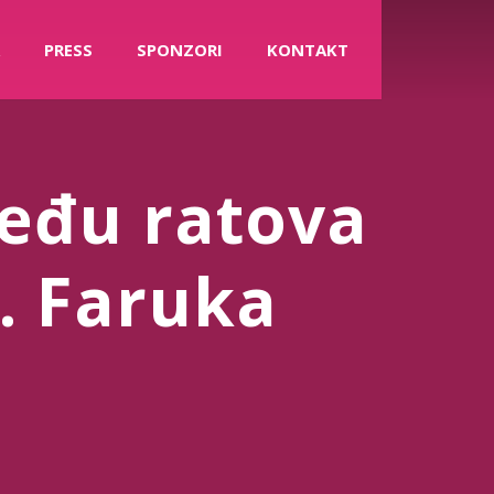
PRESS
SPONZORI
KONTAKT
eđu ratova
r. Faruka