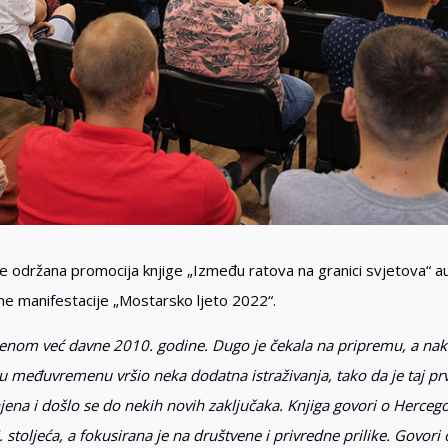
e održana promocija knjige „Između ratova na granici svjetova“ a
ne manifestacije „Mostarsko ljeto 2022“.
jenom već davne 2010. godine. Dugo je čekala na pripremu, a na
m u međuvremenu vršio neka dodatna istraživanja, tako da je taj pr
ena i došlo se do nekih novih zaključaka. Knjiga govori o Hercego
oljeća, a fokusirana je na društvene i privredne prilike. Govori 