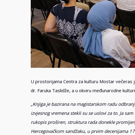
U prostorijama Centra za kulturu Mostar večeras j
dr. Faruka Taslidže, a u okviru međunarodne kultur
„Knjiga je bazirana na magistarskom radu odbran
izvjesnog vremena stekli su se uslovi za to. Ja sa
rukopis proširen, struktura rada donekle promijenj
Hercegovačkom sandžaku, u prvim decenijama 17. st