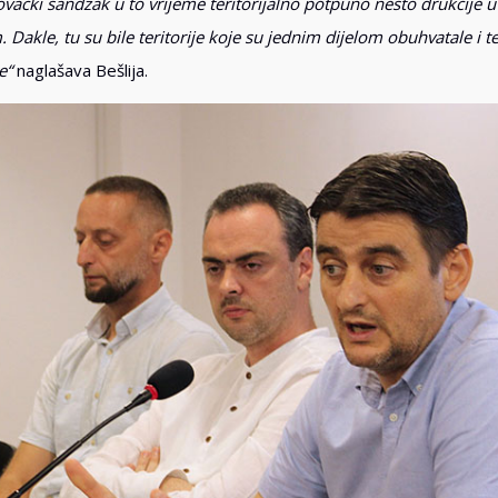
vački sandžak u to vrijeme teritorijalno potpuno nešto drukčije u
le, tu su bile teritorije koje su jednim dijelom obuhvatale i ter
e“
naglašava Bešlija.