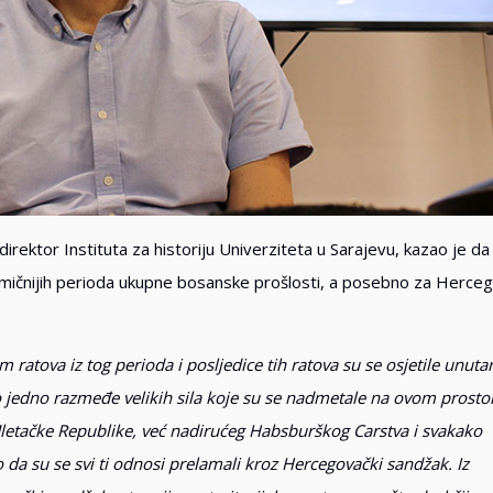
irektor Instituta za historiju Univerziteta u Sarajevu, kazao je da 
namičnijih perioda ukupne bosanske prošlosti, a posebno za Herce
 ratova iz tog perioda i posljedice tih ratova su se osjetile unutar
 to jedno razmeđe velikih sila koje su se nadmetale na ovom prostor
letačke Republike, već nadirućeg Habsburškog Carstva i svakako
 da su se svi ti odnosi prelamali kroz Hercegovački sandžak. Iz