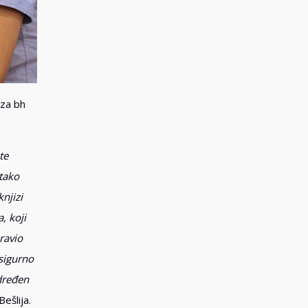
 za bh
te
tako
njizi
, koji
ravio
asigurno
određen
Bešlija.