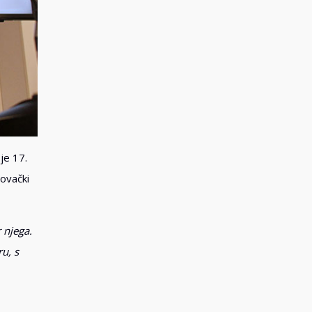
je 17.
govački
 njega.
u, s