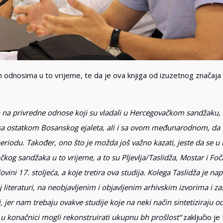
im odnosima u to vrijeme, te da je ova knjiga od izuzetnog značaja
o na privredne odnose koji su vladali u Hercegovačkom sandžaku, 
a ostatkom Bosanskog ejaleta, ali i sa ovom međunarodnom, da 
riodu. Također, ono što je možda još važno kazati, jeste da se u k
og sandžaka u to vrijeme, a to su Pljevlja/Taslidža, Mostar i Foča
ini 17. stoljeća, a koje tretira ova studija. Kolega Taslidža je nap
 literaturi, na neobjavljenim i objavljenim arhivskim izvorima i z
i, jer nam trebaju ovakve studije koje na neki način sintetiziraju 
o u konačnici mogli rekonstruirati ukupnu bh prošlost“
zaključio je 