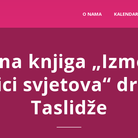
O NAMA
KALENDAR
na knjiga „Izm
ci svjetova“ d
Taslidže