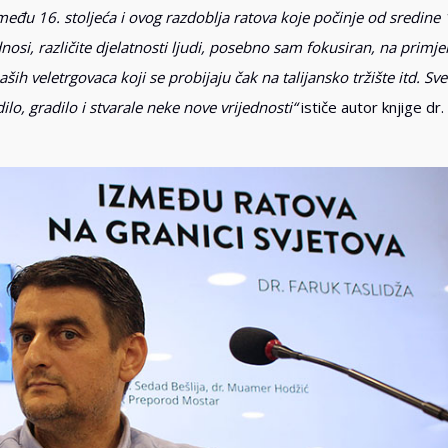
među 16. stoljeća i ovog razdoblja ratova koje počinje od sredine 
nosi, različite djelatnosti ljudi, posebno sam fokusiran, na primje
ših veletrgovaca koji se probijaju čak na talijansko tržište itd. Sve
o, gradilo i stvarale neke nove vrijednosti“
ističe autor knjige dr.