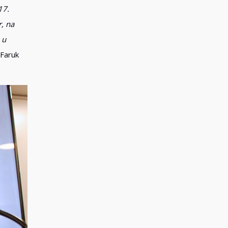
17.
r, na
 u
 Faruk