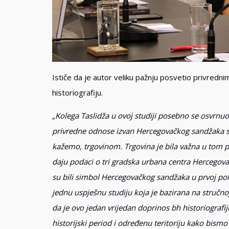
Ističe da je autor veliku pažnju posvetio privredn
historiografiju.
„Kolega Taslidža u ovoj studiji posebno se osvrnu
privredne odnose izvan Hercegovačkog sandžaka s
kažemo, trgovinom. Trgovina je bila važna u tom pe
daju podaci o tri gradska urbana centra Hercegovačk
su bili simbol Hercegovačkog sandžaka u prvoj polov
jednu uspješnu studiju koja je bazirana na stručnoj
da je ovo jedan vrijedan doprinos bh historiografij
historijski period i određenu teritoriju kako bism