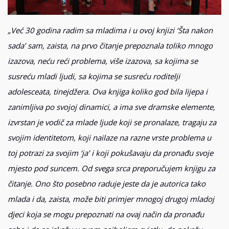
„Već 30 godina radim sa mladima i u ovoj knjizi ‘Šta nakon
sada’ sam, zaista, na prvo čitanje prepoznala toliko mnogo
izazova, neću reći problema, više izazova, sa kojima se
susreću mladi ljudi, sa kojima se susreću roditelji
adolesceata, tinejdžera. Ova knjiga koliko god bila lijepa i
zanimljiva po svojoj dinamici, a ima sve dramske elemente,
izvrstan je vodič za mlade ljude koji se pronalaze, tragaju za
svojim identitetom, koji nailaze na razne vrste problema u
toj potrazi za svojim ‘ja’ i koji pokušavaju da pronađu svoje
mjesto pod suncem. Od svega srca preporučujem knjigu za
čitanje. Ono što posebno raduje jeste da je autorica tako
mlada i da, zaista, može biti primjer mnogoj drugoj mladoj
djeci koja se mogu prepoznati na ovaj način da pronađu