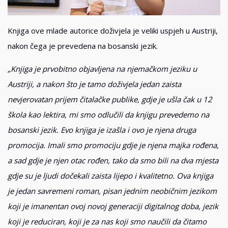
Knjiga ove mlade autorice doživjela je veliki uspjeh u Austriji,
nakon čega je prevedena na bosanski jezik.
„Knjiga je prvobitno objavljena na njemačkom jeziku u
Austriji, a nakon što je tamo doživjela jedan zaista
nevjerovatan prijem čitalačke publike, gdje je ušla čak u 12
škola kao lektira, mi smo odlučili da knjigu prevedemo na
bosanski jezik. Evo knjiga je izašla i ovo je njena druga
promocija. Imali smo promociju gdje je njena majka rođena,
a sad gdje je njen otac rođen, tako da smo bili na dva mjesta
gdje su je ljudi dočekali zaista lijepo i kvalitetno. Ova knjiga
je jedan savremeni roman, pisan jednim neobičnim jezikom
koji je imanentan ovoj novoj generaciji digitalnog doba, jezik
koji je reduciran, koji je za nas koji smo naučili da čitamo