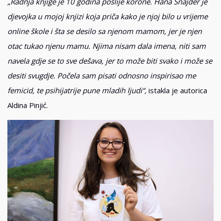
„Radnja knjige je 10 godina poslije korone. Hana Šnajder je
djevojka u mojoj knjizi koja priča kako je njoj bilo u vrijeme
online škole i šta se desilo sa njenom mamom, jer je njen
otac tukao njenu mamu. Njima nisam dala imena, niti sam
navela gdje se to sve dešava, jer to može biti svako i može se
desiti svugdje. Počela sam pisati odnosno inspirisao me
femicid, te psihijatrije pune mladih ljudi“,
istakla je autorica
Aldina Pinjić.