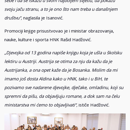
sebe i da se iskažu u svom najboljem svjetlu, da pokažu
svoju jaču stranu, a to je ono što nam treba u današnjem
društvu“,
naglasila je Isanović.
Promociji knjige prisustvovao je i ministar obrazovanja,
nauke, kulture i sporta HNK Rašid Hadžović.
„Djevojka od 13 godina napiše knjigu koja je ušla u školsku
lektiru u Austriji. Austrija se otima za nju da kažu da je
Austrijanka, a ona opet kaže da je Bosanka. Mislim da mi
imamo još dosta Aldina kako u HNK, tako i u BiH, te
pozivamo sve nadarene djevojke, dječake, omladinu, koji su
spremni da pišu, da objavljuju romane, a dok sam na čelu
ministarstva mi ćemo to objavljivati“,
ističe Hadžović.