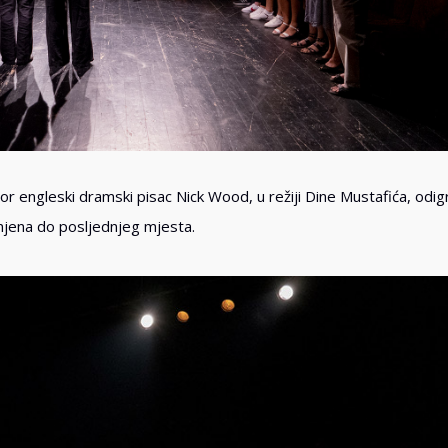
tor engleski dramski pisac Nick Wood, u režiji Dine Mustafića, odig
unjena do posljednjeg mjesta.