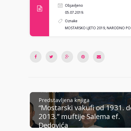
Objavljeno
05.07.2019.
Oznake
MOSTARSKO LJETO 2019
,
NARODNO POZ
PREVIOUS
Predstavljena knjiga
“Mostarski vakufi od 1931. d
2013.” muftije Salema ef.
Dedovića