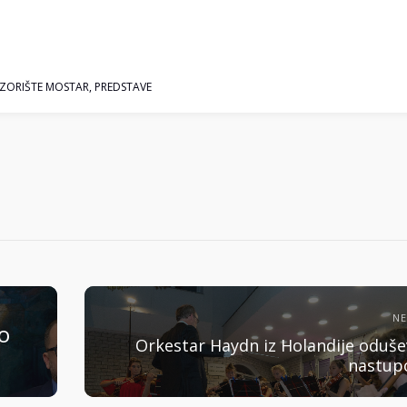
ORIŠTE MOSTAR
,
PREDSTAVE
N
o
Orkestar Haydn iz Holandije oduše
nastu