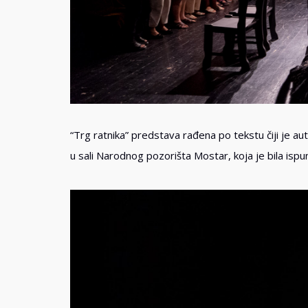
“Trg ratnika” predstava rađena po tekstu čiji je au
u sali Narodnog pozorišta Mostar, koja je bila isp