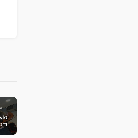
EXT
vio
pom