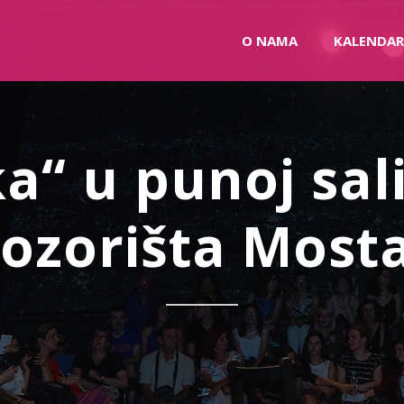
O NAMA
KALENDAR
ka“ u punoj sa
ozorišta Most