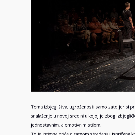
Tema izbjeglištva, ugroženosti samo zato jer si 
snalaženje u novoj sredini u kojoj je zbog izbjeglič
jednostavnim, a emotivnim stilom.
To je intimna priča o ratnom stradanju, ispričana k