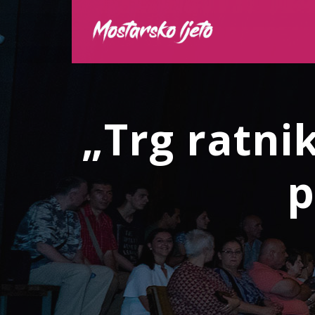
„Trg ratni
p