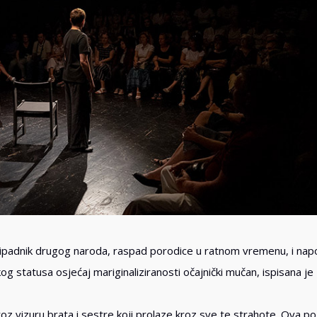
pripadnik drugog naroda, raspad porodice u ratnom vremenu, i na
kog statusa osjećaj mariginaliziranosti očajnički mučan, ispisana je
roz vizuru brata i sestre koji prolaze kroz sve te strahote. Ova p