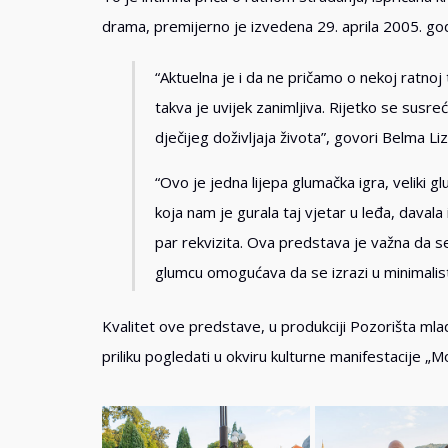
drama, premijerno je izvedena 29. aprila 2005. godi
“Aktuelna je i da ne pričamo o nekoj ratnoj 
takva je uvijek zanimljiva. Rijetko se sus
dječijeg doživljaja života”, govori Belma Li
“Ovo je jedna lijepa glumačka igra, veliki g
koja nam je gurala taj vjetar u leđa, daval
par rekvizita. Ova predstava je važna da se
glumcu omogućava da se izrazi u minimalist
Kvalitet ove predstave, u produkciji Pozorišta mla
priliku pogledati u okviru kulturne manifestacije „