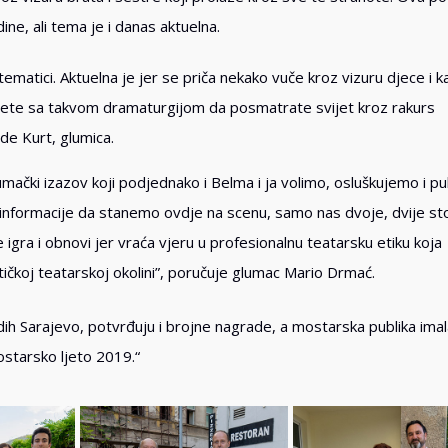
ne, ali tema je i danas aktuelna.
tematici. Aktuelna je jer se priča nekako vuče kroz vizuru djece i k
rećete sa takvom dramaturgijom da posmatrate svijet kroz rakurs
zde Kurt, glumica.
lumački izazov koji podjednako i Belma i ja volimo, osluškujemo i pu
a informacije da stanemo ovdje na scenu, samo nas dvoje, dvije stol
 igra i obnovi jer vraća vjeru u profesionalnu teatarsku etiku koja
ičkoj teatarskoj okolini”, poručuje glumac Mario Drmać.
dih Sarajevo, potvrđuju i brojne nagrade, a mostarska publika imal
Mostarsko ljeto 2019.“