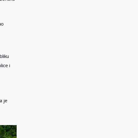
ao
bliku
ice i
a je