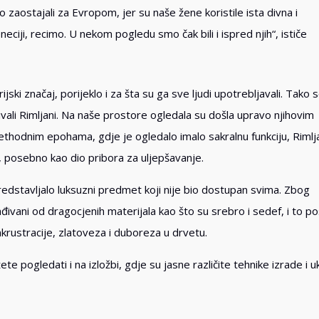
o zaostajali za Evropom, jer su naše žene koristile ista divna i
neciji, recimo. U nekom pogledu smo čak bili i ispred njih“, ističe
jski značaj, porijeklo i za šta su ga sve ljudi upotrebljavali. Tako 
ivali Rimljani. Na naše prostore ogledala su došla upravo njihovim
thodnim epohama, gdje je ogledalo imalo sakralnu funkciju, Rimlj
 posebno kao dio pribora za uljepšavanje.
edstavljalo luksuzni predmet koji nije bio dostupan svima. Zbog
ađivani od dragocjenih materijala kao što su srebro i sedef, i to p
krustracije, zlatoveza i duboreza u drvetu.
 pogledati i na izložbi, gdje su jasne različite tehnike izrade i u