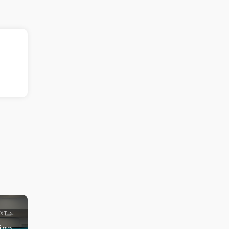
EXT
iga