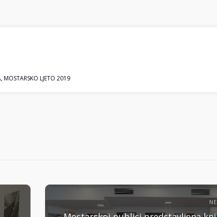
A
,
MOSTARSKO LJETO 2019
N
Mostarskoj publici predstavljena knj