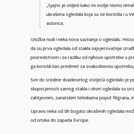
„Sjajno je vidjeti kako mi ovdje nismo nimal
ukrašena ogledala koja su se koristila i u Ve
autorica.
Izložba nudi i neka nova saznanja o ogledalu. Histori
da su prva ogledala od stakla najvjerovatnije izrađ
posredstvom i za razliku od njihove upotrebe u pre
ga koristili kao predmet za svakodnevnu upotrebu,
Sve do sredine dvadesetog stoljeća ogledalo je pr
skupocjenosti samog stakla i okviri ogledala su izr
zahtjevnim, zanatskim tehnikama poput filigrana, in
Upravo neka od tih bogato ukrašenih ogledala možete
od istoka do zapada Evrope.