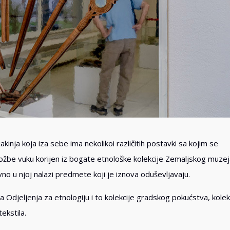
kinja koja iza sebe ima nekolikoi različitih postavki sa kojim se
e izložbe vuku korijen iz bogate etnološke kolekcije Zemaljskog muzej
no u njoj nalazi predmete koji je iznova oduševljavaju.
ja Odjeljenja za etnologiju i to kolekcije gradskog pokućstva, kolek
ekstila.