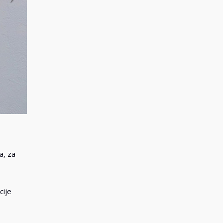
a, za
cije