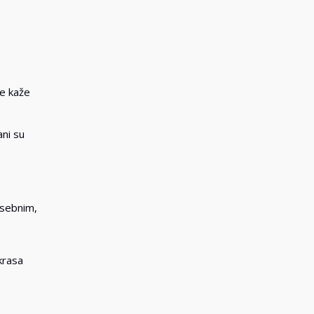
se kaže
ani su
osebnim,
krasa