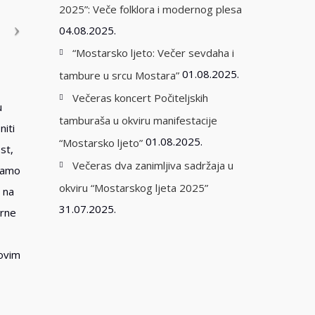
2025”: Veče folklora i modernog plesa
04.08.2025.
“Mostarsko ljeto: Večer sevdaha i
01.08.2025.
tambure u srcu Mostara”
Večeras koncert Počiteljskih
u
tamburaša u okviru manifestacije
niti
01.08.2025.
“Mostarsko ljeto”
st,
Večeras dva zanimljiva sadržaja u
 samo
okviru “Mostarskog ljeta 2025”
 na
31.07.2025.
orne
hovim