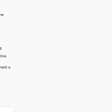
rne
08
tva.
ument o