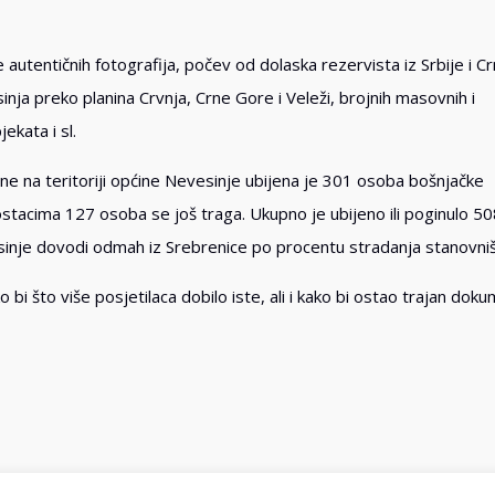
 autentičnih fotografija, počev od dolaska rezervista iz Srbije i C
ja preko planina Crvnja, Crne Gore i Veleži, brojnih masovnih i
jekata i sl.
ne na teritoriji općine Nevesinje ubijena je 301 osoba bošnjačke
stacima 127 osoba se još traga. Ukupno je ubijeno ili poginulo 5
sinje dovodi odmah iz Srebrenice po procentu stradanja stanovniš
i što više posjetilaca dobilo iste, ali i kako bi ostao trajan dok