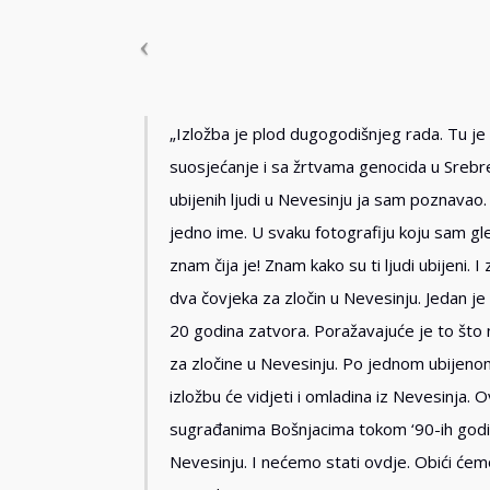
„Izložba je plod dugogodišnjeg rada. Tu je 
suosjećanje i sa žrtvama genocida u Srebre
ubijenih ljudi u Nevesinju ja sam poznavao.
jedno ime. U svaku fotografiju koju sam gl
znam čija je! Znam kako su ti ljudi ubijeni
dva čovjeka za zločin u Nevesinju. Jedan 
20 godina zatvora. Poražavajuće je to što 
za zločine u Nevesinju. Po jednom ubijeno
izložbu će vidjeti i omladina iz Nevesinja. 
sugrađanima Bošnjacima tokom ‘90-ih godin
Nevesinju. I nećemo stati ovdje. Obići ćem