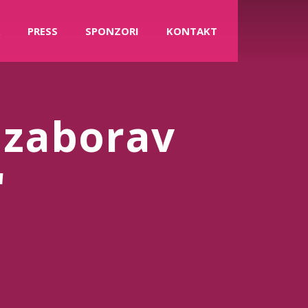
PRESS
SPONZORI
KONTAKT
 zaborav
"