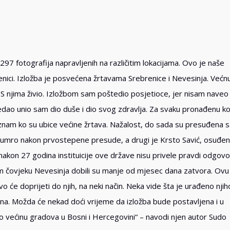
297 fotografija napravljenih na različitim lokacijama. Ovo je naše
nici. Izložba je posvećena žrtavama Srebrenice i Nevesinja. Većn
 S njima živio. Izložbom sam poštedio posjetioce, jer nisam naveo 
edao unio sam dio duše i dio svog zdravlja. Za svaku pronađenu ko
. I znam ko su ubice većine žrtava. Nažalost, do sada su presuđena
je umro nakon prvostepene presude, a drugi je Krsto Savić, osuđen
nakon 27 godina instituicije ove države nisu privele pravdi odgov
m čovjeku Nevesinja dobili su manje od mjesec dana zatvora. Ovu
Ovo će doprijeti do njih, na neki način. Neka vide šta je urađeno nji
a. Možda će nekad doći vrijeme da izložba bude postavljena i u
o većinu gradova u Bosni i Hercegovini“ – navodi njen autor Sudo