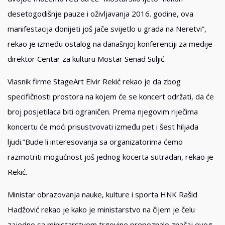
desetogodišnje pauze i oživljavanja 2016. godine, ova
manifestacija donijeti još jače svijetlo u grada na Neretvi”,
rekao je između ostalog na današnjoj konferenciji za medije
direktor Centar za kulturu Mostar Senad Suljić.
Vlasnik firme StageArt Elvir Rekić rekao je da zbog
specifičnosti prostora na kojem će se koncert održati, da će
broj posjetilaca biti ograničen. Prema njegovim riječima
koncertu će moći prisustvovati između pet i šest hiljada
ljudi.”Bude li interesovanja sa organizatorima ćemo
razmotriti mogućnost još jednog kocerta sutradan, rekao je
Rekić.
Ministar obrazovanja nauke, kulture i sporta HNK Rašid
Hadžović rekao je kako je ministarstvo na čijem je čelu
zajedno sa ministarstvom trgovine prepoznalo značaj ovog