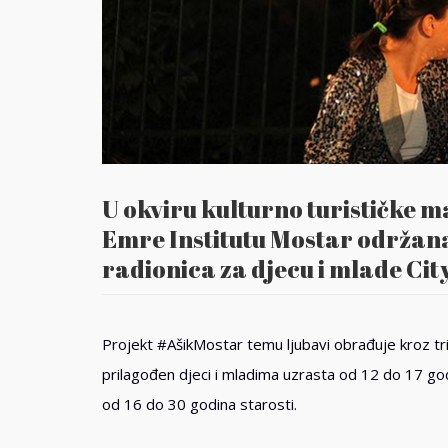
U okviru kulturno turističke m
Emre Institutu Mostar održana
radionica za djecu i mlade Ci
Projekt #AšikMostar temu ljubavi obrađuje kroz tri 
prilagođen djeci i mladima uzrasta od 12 do 17 god
od 16 do 30 godina starosti.