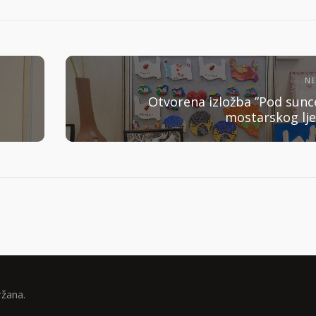
N
Otvorena izložba ”Pod sun
mostarskog lje
ržana.