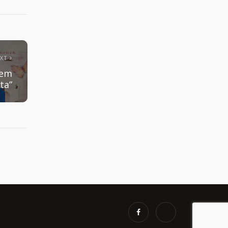
EXT
cem
ta”