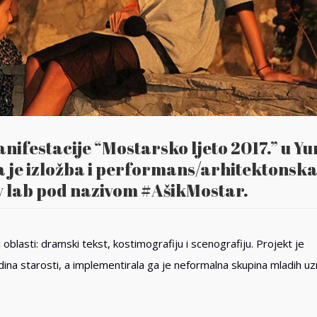
anifestacije “Mostarsko ljeto 2017.” u Y
 je izložba i performans/arhitektonsk
ty lab pod nazivom #AšikMostar.
oblasti: dramski tekst, kostimografiju i scenografiju. Projekt je
ina starosti, a implementirala ga je neformalna skupina mladih uz