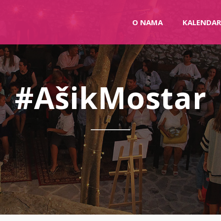
O NAMA
KALENDAR
#AšikMostar