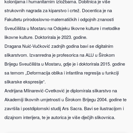
kolonijama i humanitarnim izložbama. Dobitnica je više
strukovnih nagrada za kiparstvo i crtež. Docentica je na
Fakultetu prirodoslovno-matematičkih i odgojnih znanosti
Sveučilišta u Mostaru na Odsjeku likovne kulture i metodike
likovne kulture. Doktorirala je 2023. godine.
Dragana Nuić-Vučković zadnjih godina bavi se digitalnim
slikarstvom. Izvanredna je profesorica na ALU u Širokom
Brijegu Sveučilišta u Mostaru, gdje je i doktorirala 2015. godine
sa temom „Deformacija oblika i infantilna regresija u funkciji
slikarske ekspresije“.
Andrijana Mlinarević-Cvetković je diplomirala slikarstvo na
Akademiji likovnih umjetnosti u Širokom Brijegu 2004. godine te
završila i postdiplomski studij Ars Sacra. Bavi se ilustracijom i
dizajnom interijera, te je autorica je više dječjih slikovnica.