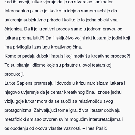
kad ih usvoji, lutkar vjeruje da je on stvaralac i animator.
Interesantno pitanje je; koliko ta ideja o samom sebi je dio
uvjerenja subjektivne prirode i koliko je to jedna objektivna
činjenica. Da li je kreativni proces samo u jednom pravcu od
lutkara prema lutki?! Da li isključivo voljni akt lutkara je jedini koji
ima privilegiju i zaslugu kreativnog čina.
Kome pripadaju duboki impulsi koji motivišu kreativne procese?!
To su pitanja i dileme koje su prisutne u ovoj teatarskoj
produkciji.
Lutke Sapiens pretresaju i dovode u krizu narcisizam lutkara i
njegovo uvjerenje da je centar kreativnog čina. Iznose jednu
viziju gdje lutkar mora da se suoči sa relativnošću svog
protagonizma. Zahvaljujući tome igra, život i teatar dobivaju
metafizički smisao otvoren svim mogućim interpretacijama i
oslobođenju od okova vlastite važnosti. – Ines Pašić