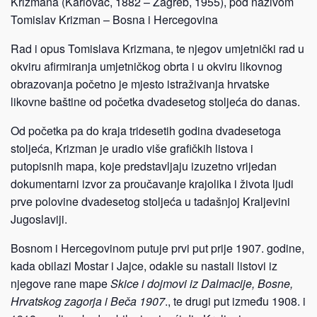
Krizmana (Karlovac, 1882 – Zagreb, 1955), pod nazivom
Tomislav Krizman – Bosna i Hercegovina
Rad i opus Tomislava Krizmana, te njegov umjetnički rad u
okviru afirmiranja umjetničkog obrta i u okviru likovnog
obrazovanja početno je mjesto istraživanja hrvatske
likovne baštine od početka dvadesetog stoljeća do danas.
Od početka pa do kraja tridesetih godina dvadesetoga
stoljeća, Krizman je uradio više grafičkih listova i
putopisnih mapa, koje predstavljaju izuzetno vrijedan
dokumentarni izvor za proučavanje krajolika i života ljudi
prve polovine dvadesetog stoljeća u tadašnjoj Kraljevini
Jugoslaviji.
Bosnom i Hercegovinom putuje prvi put prije 1907. godine,
kada obilazi Mostar i Jajce, odakle su nastali listovi iz
njegove rane mape
Skice i dojmovi iz Dalmacije, Bosne,
Hrvatskog zagorja i Beča 1907
., te drugi put između 1908. i