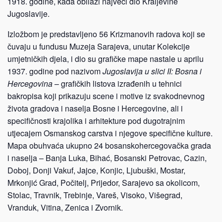
1918. godine, kada obilazi najveći dio Kraljevine
Jugoslavije.
Izložbom je predstavljeno 56 Krizmanovih radova koji se
čuvaju u fundusu Muzeja Sarajeva, unutar Kolekcije
umjetničkih djela, i dio su grafičke mape nastale u aprilu
1937. godine pod nazivom
Jugoslavija u slici II: Bosna i
Hercegovina
– grafičkih listova izrađenih u tehnici
bakropisa koji prikazuju scene i motive iz svakodnevnog
života gradova i naselja Bosne i Hercegovine, ali i
specifičnosti krajolika i arhitekture pod dugotrajnim
utjecajem Osmanskog carstva i njegove specifične kulture.
Mapa obuhvaća ukupno 24 bosanskohercegovačka grada
i naselja – Banja Luka, Bihać, Bosanski Petrovac, Cazin,
Doboj, Donji Vakuf, Jajce, Konjic, Ljubuški, Mostar,
Mrkonjić Grad, Počitelj, Prijedor, Sarajevo sa okolicom,
Stolac, Travnik, Trebinje, Vareš, Visoko, Višegrad,
Vranduk, Vitina, Zenica i Zvornik.