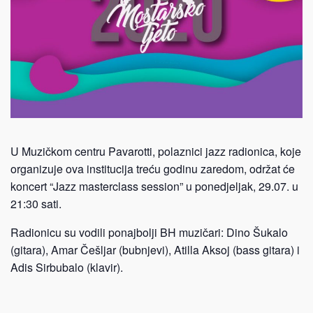
U Muzičkom centru Pavarotti, polaznici jazz radionica, koje
organizuje ova institucija treću godinu zaredom, održat će
koncert “Jazz masterclass session” u ponedjeljak, 29.07. u
21:30 sati.
Radionicu su vodili ponajbolji BH muzičari: Dino Šukalo
(gitara), Amar Češljar (bubnjevi), Atilla Aksoj (bass gitara) i
Adis Sirbubalo (klavir).