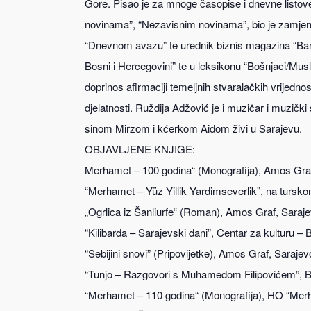
Gore. Pisao je za mnoge časopise i dnevne listove
novinama”, “Nezavisnim novinama”, bio je zamjeni
“Dnevnom avazu” te urednik biznis magazina “Bank
Bosni i Hercegovini” te u leksikonu “Bošnjaci/Mus
doprinos afirmaciji temeljnih stvaralačkih vrijednost
djelatnosti. Ruždija Adžović je i muzičar i muzič
sinom Mirzom i kćerkom Aidom živi u Sarajevu.
OBJAVLJENE KNJIGE:
Merhamet – 100 godina“ (Monografija), Amos Graf
“Merhamet – Yüz Yillik Yardimseverlik”, na tursko
„Ogrlica iz Šanliurfe“ (Roman), Amos Graf, Saraje
“Kilibarda – Sarajevski dani”, Centar za kulturu – 
“Sebijini snovi” (Pripovijetke), Amos Graf, Sarajev
“Tunjo – Razgovori s Muhamedom Filipovićem”, B
“Merhamet – 110 godina“ (Monografija), HO “Mer