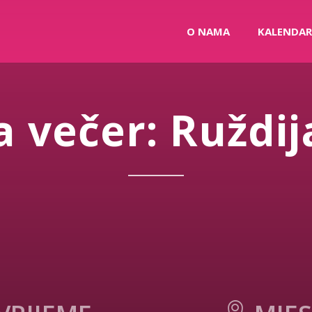
O NAMA
KALENDAR
a večer: Ruždij