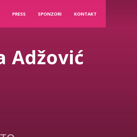
PRESS
SPONZORI
KONTAKT
a Adžović