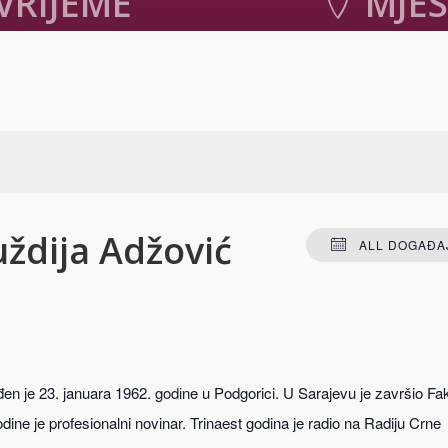
VRIJEME
MJE
023. u 19:00
-
20:30
Narodna biblioteka (odj
Mostar
,
Bosnia and H
+ GOOGLE MA
uždija Adžović
ALL DOGAĐAJ
đen je 23. januara 1962. godine u Podgorici. U Sarajevu je završio Fak
dine je profesionalni novinar. Trinaest godina je radio na Radiju Crne