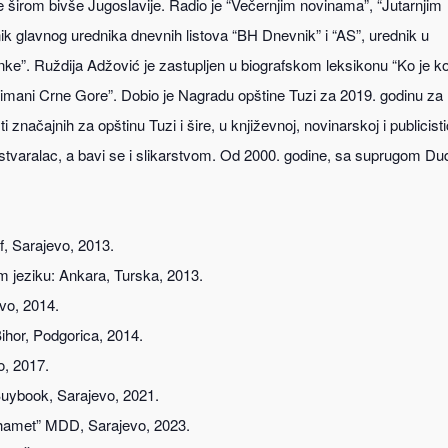
 širom bivše Jugoslavije. Radio je “Večernjim novinama”, “Jutarnjim
k glavnog urednika dnevnih listova “BH Dnevnik” i “AS”, urednik u
e”. Ruždija Adžović je zastupljen u biografskom leksikonu “Ko je k
limani Crne Gore”. Dobio je Nagradu opštine Tuzi za 2019. godinu za
i značajnih za opštinu Tuzi i šire, u književnoj, novinarskoj i publicist
ki stvaralac, a bavi se i slikarstvom. Od 2000. godine, sa suprugom D
, Sarajevo, 2013.
m jeziku: Ankara, Turska, 2013.
vo, 2014.
Bihor, Podgorica, 2014.
o, 2017.
uybook, Sarajevo, 2021.
hamet” MDD, Sarajevo, 2023.