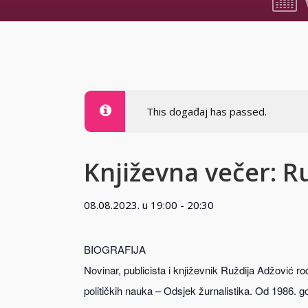
08.08.2
This događaj has passed.
Književna večer: R
08.08.2023. u 19:00
-
20:30
BIOGRAFIJA
Novinar, publicista i književnik Ruždija Adžović ro
političkih nauka – Odsjek žurnalistika. Od 1986. go