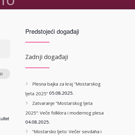
STO
eljenje Luka)
Predstojeći događaji
erzegovina
P
Zadnji događaji
I
Plesna bajka za kraj “Mostarskog
05.08.2025.
ljeta 2025”
Zatvaranje “Mostarskog ljeta
2025”: Veče folklora i modernog plesa
ultet
04.08.2025.
“Mostarsko ljeto: Večer sevdaha i