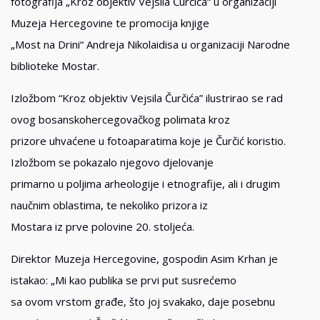
fotografija „Kroz objektiv Vejsila Čurčića“ u organizaciji
Muzeja Hercegovine te promocija knjige
„Most na Drini“ Andreja Nikolaidisa u organizaciji Narodne
biblioteke Mostar.
Izložbom “Kroz objektiv Vejsila Čurčića” ilustrirao se rad
ovog bosanskohercegovačkog polimata kroz
prizore uhvaćene u fotoaparatima koje je Čurčić koristio.
Izložbom se pokazalo njegovo djelovanje
primarno u poljima arheologije i etnografije, ali i drugim
naučnim oblastima, te nekoliko prizora iz
Mostara iz prve polovine 20. stoljeća.
Direktor Muzeja Hercegovine, gospodin Asim Krhan je
istakao: „Mi kao publika se prvi put susrećemo
sa ovom vrstom građe, što joj svakako, daje posebnu