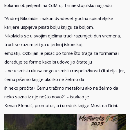
kolumni objavljenih na CdM-u, Trinaestojulsku nagradu.
“Andrej Nikolaidis i nakon dvadeset godina spisateljske
karijere uspijeva pisati bolju knjigu za boljom.
Nikolaidis se u svojim djelima trudi razumjeti duh vremena,
trudi se razumjeti ga u jednoj iskonskoj
empatiji. Ozbiljan je pisac po tome što traga za formama i
dorađuje te forme kako bi udovoljio čitatelju
– ne u smislu ukusa nego u smislu raspoloživosti čitatelja. Jer,
čemu pišemo knjige ukoliko ne želimo da
ih neko pročita? Čemu tražimo metaforu ako ne želimo da
neko sazna iz nje nešto novo?” – istakao je
Kenan Efendić, promotor, a i urednik knjige Most na Drini.