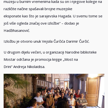
muzeju u burnim vremenima kada su on i njegove kolege na
različite načine spašavali brojne muzejske
eksponate kao što je sarajevska Hagada. U svemu tome se
još više ogleda značaj ove izložbe“ – dodao je
Hadžihasanović.
Izložbu je otvorio unuk Vejsila Čurčića Darimir Čurčić.
U drugom dijelu večeri, u organizaciji Narodne biblioteke
Mostar održana je promocija knjige „Most na
Drini“ Andreja Nikolaidisa.