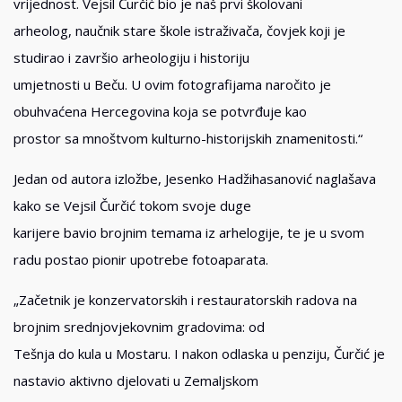
vrijednost. Vejsil Čurčić bio je naš prvi školovani
arheolog, naučnik stare škole istraživača, čovjek koji je
studirao i završio arheologiju i historiju
umjetnosti u Beču. U ovim fotografijama naročito je
obuhvaćena Hercegovina koja se potvrđuje kao
prostor sa mnoštvom kulturno-historijskih znamenitosti.“
Jedan od autora izložbe, Jesenko Hadžihasanović naglašava
kako se Vejsil Čurčić tokom svoje duge
karijere bavio brojnim temama iz arhelogije, te je u svom
radu postao pionir upotrebe fotoaparata.
„Začetnik je konzervatorskih i restauratorskih radova na
brojnim srednjovjekovnim gradovima: od
Tešnja do kula u Mostaru. I nakon odlaska u penziju, Čurčić je
nastavio aktivno djelovati u Zemaljskom