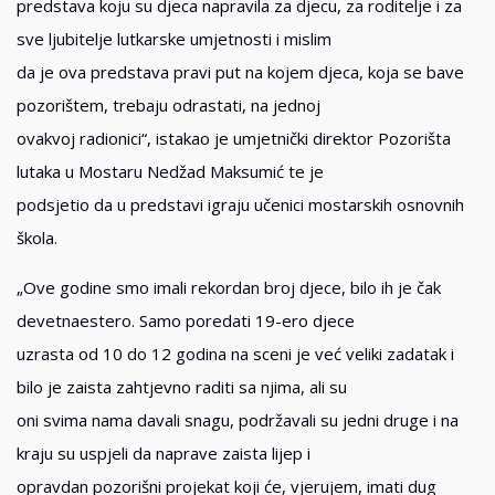
predstava koju su djeca napravila za djecu, za roditelje i za
sve ljubitelje lutkarske umjetnosti i mislim
da je ova predstava pravi put na kojem djeca, koja se bave
pozorištem, trebaju odrastati, na jednoj
ovakvoj radionici“, istakao je umjetnički direktor Pozorišta
lutaka u Mostaru Nedžad Maksumić te je
podsjetio da u predstavi igraju učenici mostarskih osnovnih
škola.
„Ove godine smo imali rekordan broj djece, bilo ih je čak
devetnaestero. Samo poredati 19-ero djece
uzrasta od 10 do 12 godina na sceni je već veliki zadatak i
bilo je zaista zahtjevno raditi sa njima, ali su
oni svima nama davali snagu, podržavali su jedni druge i na
kraju su uspjeli da naprave zaista lijep i
opravdan pozorišni projekat koji će, vjerujem, imati dug