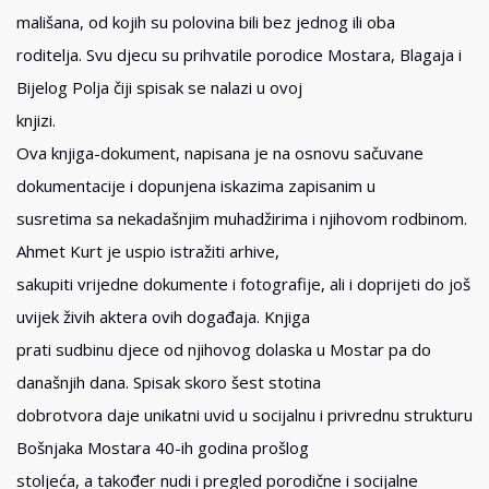
mališana, od kojih su polovina bili bez jednog ili oba
roditelja. Svu djecu su prihvatile porodice Mostara, Blagaja i
Bijelog Polja čiji spisak se nalazi u ovoj
knjizi.
Ova knjiga-dokument, napisana je na osnovu sačuvane
dokumentacije i dopunjena iskazima zapisanim u
susretima sa nekadašnjim muhadžirima i njihovom rodbinom.
Ahmet Kurt je uspio istražiti arhive,
sakupiti vrijedne dokumente i fotografije, ali i doprijeti do još
uvijek živih aktera ovih događaja. Knjiga
prati sudbinu djece od njihovog dolaska u Mostar pa do
današnjih dana. Spisak skoro šest stotina
dobrotvora daje unikatni uvid u socijalnu i privrednu strukturu
Bošnjaka Mostara 40-ih godina prošlog
stoljeća, a također nudi i pregled porodične i socijalne