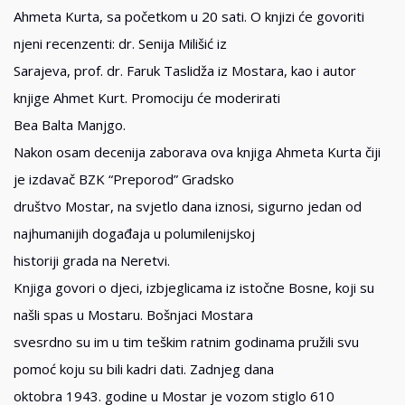
Ahmeta Kurta, sa početkom u 20 sati. O knjizi će govoriti
njeni recenzenti: dr. Senija Milišić iz
Sarajeva, prof. dr. Faruk Taslidža iz Mostara, kao i autor
knjige Ahmet Kurt. Promociju će moderirati
Bea Balta Manjgo.
Nakon osam decenija zaborava ova knjiga Ahmeta Kurta čiji
je izdavač BZK “Preporod” Gradsko
društvo Mostar, na svjetlo dana iznosi, sigurno jedan od
najhumanijih događaja u polumilenijskoj
historiji grada na Neretvi.
Knjiga govori o djeci, izbjeglicama iz istočne Bosne, koji su
našli spas u Mostaru. Bošnjaci Mostara
svesrdno su im u tim teškim ratnim godinama pružili svu
pomoć koju su bili kadri dati. Zadnjeg dana
oktobra 1943. godine u Mostar je vozom stiglo 610