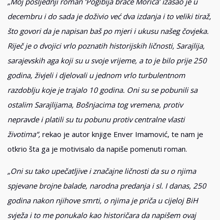
„Moj posljednji roman ‘Pogibija braće Morića’ izašao je u
decembru i do sada je doživio već dva izdanja i to veliki tiraž,
što govori da je napisan baš po mjeri i ukusu našeg čovjeka.
Riječ je o dvojici vrlo poznatih historijskih ličnosti, Sarajlija,
sarajevskih aga koji su u svoje vrijeme, a to je bilo prije 250
godina, živjeli i djelovali u jednom vrlo turbulentnom
razdoblju koje je trajalo 10 godina. Oni su se pobunili sa
ostalim Sarajlijama, Bošnjacima tog vremena, protiv
nepravde i platili su tu pobunu protiv centralne vlasti
životima“,
rekao je autor knjige Enver Imamović, te nam je
otkrio šta ga je motivisalo da napiše pomenuti roman.
„Oni su tako upečatljive i značajne ličnosti da su o njima
spjevane brojne balade, narodna predanja i sl. I danas, 250
godina nakon njihove smrti, o njima je priča u cijeloj BiH
svježa i to me ponukalo kao historičara da napišem ovaj