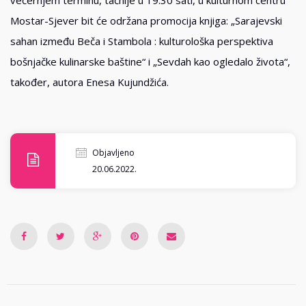
večernjem terminu, tačnije u 19:30 sati, u kulturnom centru
Mostar-Sjever bit će održana promocija knjiga: „Sarajevski
sahan između Beča i Stambola : kulturološka perspektiva
bošnjačke kulinarske baštine“ i „Sevdah kao ogledalo života“,
također, autora Enesa Kujundžića.
Objavljeno
20.06.2022.