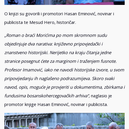
O knjizi su govorili i promotori Hasan Eminović, novinar i
publicista te Mesud Hero, historičar.
„Roman o braći Morićima po mom skromnom sudu
objedinjuje dva narativa: književno pripovjedački i
znanstveno historijski. Nerijetko na kraju čitanja jedne
stranice posegnut ćete za marginom i traženjem fusnote.
Profesor Imamović, iako ne navodi historijske izvore, u svom
pripovijedanju ih naglašeno podrazumijeva. Skoro svaki
navod, opis, moguće je provjeriti u dokumentima, zbirkama i
fundusima bosanskohercegovačkih arhiva“,
naglasio je
promotor knjige Hasan Eminović, novinar i publicista.