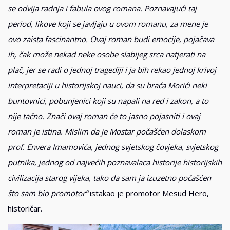
se odvija radnja i fabula ovog romana. Poznavajući taj
period, likove koji se javljaju u ovom romanu, za mene je
ovo zaista fascinantno. Ovaj roman budi emocije, pojačava
ih, čak može nekad neke osobe slabijeg srca natjerati na
plač, jer se radi o jednoj tragediji i ja bih rekao jednoj krivoj
interpretaciji u historijskoj nauci, da su braća Morići neki
buntovnici, pobunjenici koji su napali na red i zakon, a to
nije tačno. Znači ovaj roman će to jasno pojasniti i ovaj
roman je istina. Mislim da je Mostar počašćen dolaskom
prof. Envera Imamovića, jednog svjetskog čovjeka, svjetskog
putnika, jednog od najvećih poznavalaca historije historijskih
civilizacija starog vijeka, tako da sam ja izuzetno počašćen
što sam bio promotor“
istakao je promotor Mesud Hero,
historičar.