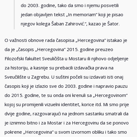
do 2003. godine, tako da smo i njemu posvetili
jedan objavljen tekst „In memoriam“ koji je pisao
njegov kolega Šaban Zahirović.“, kazao je Šator.
O važnosti obnove rada časopisa „Hercegovina“ istakao je
da je „časopis „Hercegovina“ 2015. godine preuzeo
Filozofski fakultet Sveuličišta u Mostaru ili njihovo odjeljenje
za historiju, a kasnije su prebacili izdavačka prava na
Sveučilište u Zagrebu. U suštini počeli su izdavati isti onaj
časopis koji je izlazio sve do 2003. godine i napravio pauzu
do 2015. godine, te su onda oni krenuli sa „Hercegovinom“
kojoj su promijenili vizuelni identitet, korice itd. Mi smo prije
dvije godine, razgovarajući na jednom sastanku smatrali da
je iznimno bitno i za Mostar i za Hercegovinu da se ponovo
pokrene „Hercegovina“ u svom izvornom obliku i tako smo