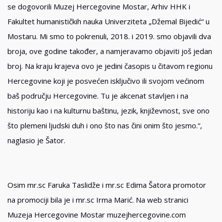
se dogovorili Muzej Hercegovine Mostar, Arhiv HHK i
Fakultet humanističkih nauka Univerziteta „Džemal Bijedić“ u
Mostaru. Mi smo to pokrenuli, 2018. i 2019. smo objavili dva
broja, ove godine također, a namjeravamo objaviti još jedan
broj. Na kraju krajeva ovo je jedini časopis u čitavom regionu
Hercegovine koji je posvećen isključivo ili svojom većinom
baš području Hercegovine. Tu je akcenat stavljen i na
historiju kao i na kulturnu baštinu, jezik, književnost, sve ono
što plemeni ljudski duh i ono što nas čini onim što jesmo.“,
naglasio je Šator.
Osim mr.sc Faruka Taslidže i mr.sc Edima Šatora promotor
na promociji bila je i mr.sc Irma Marić. Na web stranici
Muzeja Hercegovine Mostar muzejhercegovine.com