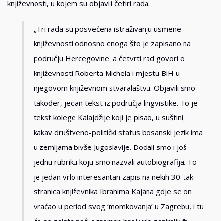
književnosti, u kojem su objavili četiri rada.
„Tri rada su posvećena istraživanju usmene
književnosti odnosno onoga što je zapisano na
području Hercegovine, a četvrti rad govori o
književnosti Roberta Michela i mjestu BiH u
njegovom književnom stvaralaštvu. Objavili smo
također, jedan tekst iz područja lingvistike. To je
tekst kolege Kalajdžije koji je pisao, u suštini,
kakav društveno-politički status bosanski jezik ima
u zemljama bivše Jugoslavije. Dodali smo i još
jednu rubriku koju smo nazvali autobiografija. To
je jedan vrlo interesantan zapis na nekih 30-tak
stranica književnika Ibrahima Kajana gdje se on
vraćao u period svog ‘momkovanja’ u Zagrebu, i tu
će se zaista naći ogroman broj vrlo zanimljivih