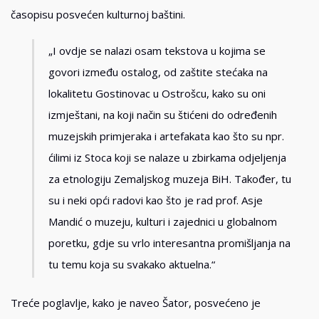
časopisu posvećen kulturnoj baštini.
„I ovdje se nalazi osam tekstova u kojima se
govori između ostalog, od zaštite stećaka na
lokalitetu Gostinovac u Ostrošcu, kako su oni
izmještani, na koji način su štićeni do određenih
muzejskih primjeraka i artefakata kao što su npr.
ćilimi iz Stoca koji se nalaze u zbirkama odjeljenja
za etnologiju Zemaljskog muzeja BiH. Također, tu
su i neki opći radovi kao što je rad prof. Asje
Mandić o muzeju, kulturi i zajednici u globalnom
poretku, gdje su vrlo interesantna promišljanja na
tu temu koja su svakako aktuelna.“
Treće poglavlje, kako je naveo Šator, posvećeno je