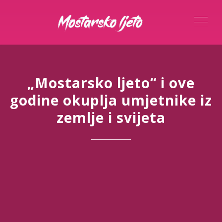
ME
„Mostarsko ljeto“ i ove
godine okuplja umjetnike iz
zemlje i svijeta