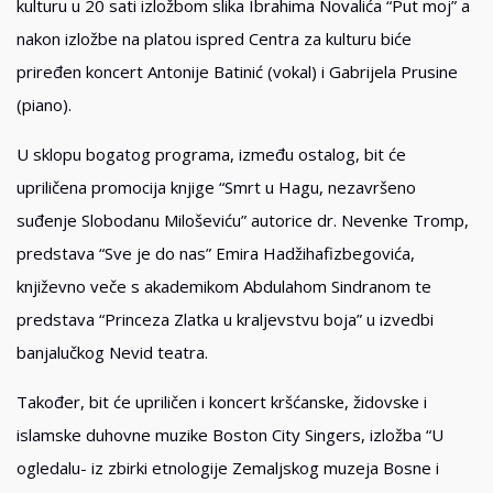
kulturu u 20 sati izložbom slika Ibrahima Novalića “Put moj” a
nakon izložbe na platou ispred Centra za kulturu biće
priređen koncert Antonije Batinić (vokal) i Gabrijela Prusine
(piano).
U sklopu bogatog programa, između ostalog, bit će
upriličena promocija knjige “Smrt u Hagu, nezavršeno
suđenje Slobodanu Miloševiću” autorice dr. Nevenke Tromp,
predstava “Sve je do nas” Emira Hadžihafizbegovića,
književno veče s akademikom Abdulahom Sindranom te
predstava “Princeza Zlatka u kraljevstvu boja” u izvedbi
banjalučkog Nevid teatra.
Također, bit će upriličen i koncert kršćanske, židovske i
islamske duhovne muzike Boston City Singers, izložba “U
ogledalu- iz zbirki etnologije Zemaljskog muzeja Bosne i