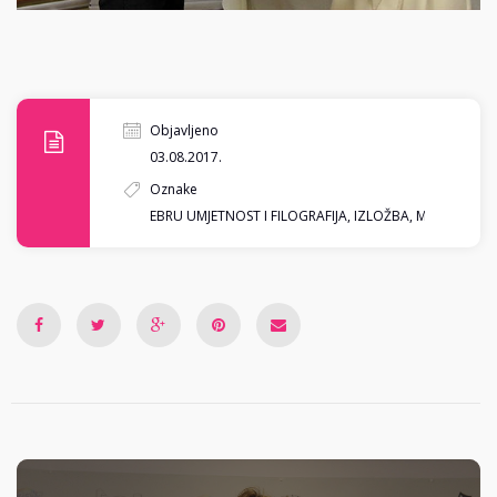
Objavljeno
03.08.2017.
Oznake
EBRU UMJETNOST I FILOGRAFIJA
,
IZLOŽBA
,
MOSTARSKO 