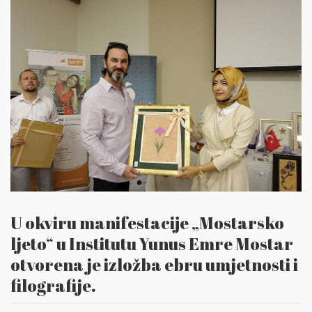
U okviru manifestacije „Mostarsko
ljeto“ u Institutu Yunus Emre Mostar
otvorena je izložba ebru umjetnosti i
filografije.